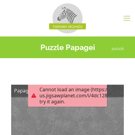
Puzzle Papagei
zurück